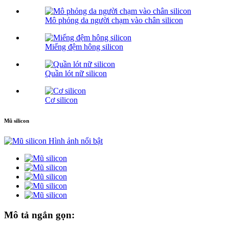
Mô phỏng da người chạm vào chân silicon
Miếng đệm hông silicon
Quần lót nữ silicon
Cơ silicon
Mũ silicon
Mô tả ngắn gọn: